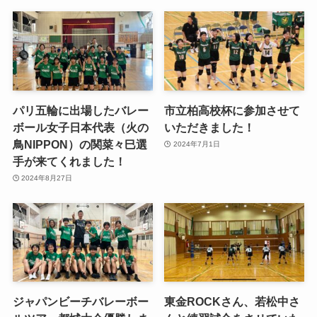
パリ五輪に出場したバレー
市立柏高校杯に参加させて
ボール女子日本代表（火の
いただきました！
鳥NIPPON）の関菜々巳選
2024年7月1日
手が来てくれました！
2024年8月27日
ジャパンビーチバレーボー
東金ROCKさん、若松中さ